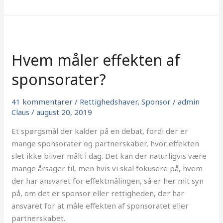
Hvem
måler
Hvem måler effekten af
effekten
af
sponsorater?
sponsorater?
41 kommentarer
/
Rettighedshaver
,
Sponsor
/
admin
Claus
/
august 20, 2019
Et spørgsmål der kalder på en debat, fordi der er
mange sponsorater og partnerskaber, hvor effekten
slet ikke bliver målt i dag. Det kan der naturligvis være
mange årsager til, men hvis vi skal fokusere på, hvem
der har ansvaret for effektmålingen, så er her mit syn
på, om det er sponsor eller rettigheden, der har
ansvaret for at måle effekten af sponsoratet eller
partnerskabet.