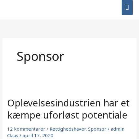
Gå
HO
til
indholdet
Sponsor
Oplevelsesindustrien
har
Oplevelsesindustrien har et
et
kæmpe
kæmpe uforløst potentiale
uforløst
potentiale
12 kommentarer
/
Rettighedshaver
,
Sponsor
/
admin
Claus
/
april 17, 2020