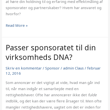
at høre din holdning til og erfaring med effektmåling af
sponsorater og partnerskaber? Hvem har ansvaret og
hvorfor?
Read More »
Passer sponsoratet til din
Passer
sponsoratet
virksomheds DNA?
til
din
Skriv en kommentar
/
Sponsor
/
admin Claus
/
februar
virksomheds
12, 2016
DNA?
Som annoncør er det vigtigt at vide, hvad man går ind
til, når man indgår et samarbejde med en
rettighedshaver. Ofte har annoncører ikke det
fulde
indblik, og det kan der være flere årsager til. Men ofte
mangler rettighedshavere, uagtet om det er inden for