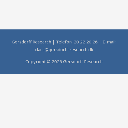
Gersdorff Research | Telefon: 20 22 20 26 | E-mail:
claus@gersdorff-research.dk
Copyright © 2026 Gersdorff Research
Tilmeld dig vores insight
Modtag nyheder, cases og artikler 2-4 gange årligt fra
Gersdorff Research.
Fornavn